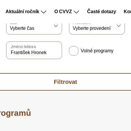
Aktuální ročník
O CVVZ
Časté dotazy
Ko
Čas
Provedení
Jméno lektora
Volné programy
Filtrovat
rogramů