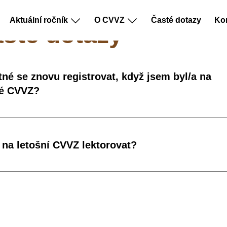
Aktuální ročník
O CVVZ
Časté dotazy
Ko
sté dotazy
tné se znovu registrovat, když jsem byl/a na
ké CVVZ?
na letošní CVVZ lektorovat?