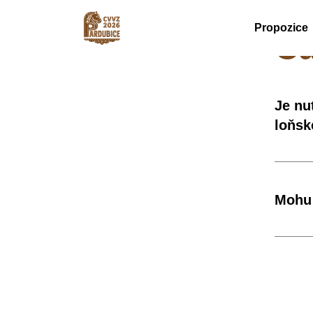
Propozice
Ča
Je nu
loňs
Mohu 